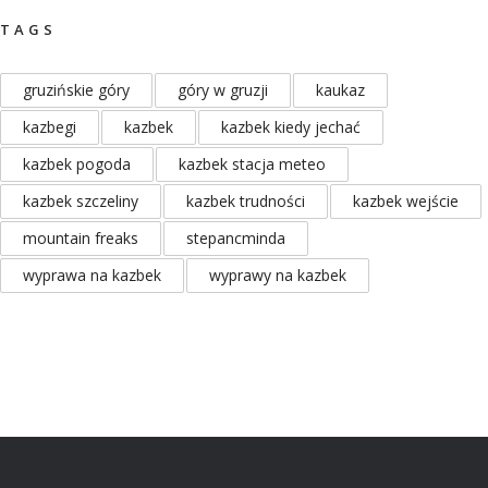
TAGS
gruzińskie góry
góry w gruzji
kaukaz
kazbegi
kazbek
kazbek kiedy jechać
kazbek pogoda
kazbek stacja meteo
kazbek szczeliny
kazbek trudności
kazbek wejście
mountain freaks
stepancminda
wyprawa na kazbek
wyprawy na kazbek