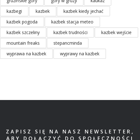
gruzińskie góry
góry w gruzji
kaukaz
kazbegi
kazbek
kazbek kiedy jechać
kazbek pogoda
kazbek stacja meteo
kazbek szczeliny
kazbek trudności
kazbek wejście
mountain freaks
stepancminda
wyprawa na kazbek
wyprawy na kazbek
ZAPISZ SIĘ NA NASZ NEWSLETTER,
ABY DOŁĄCZYĆ DO SPOŁECZNOŚCI