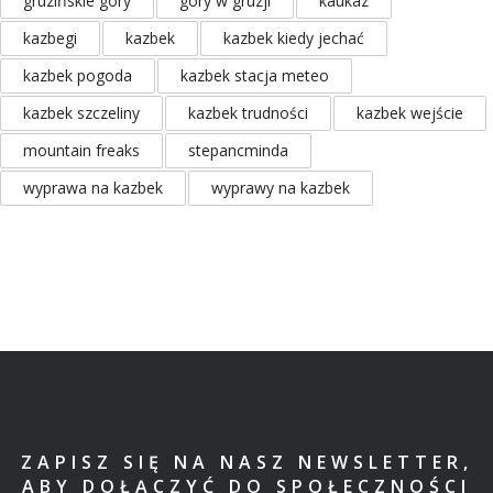
gruzińskie góry
góry w gruzji
kaukaz
kazbegi
kazbek
kazbek kiedy jechać
kazbek pogoda
kazbek stacja meteo
kazbek szczeliny
kazbek trudności
kazbek wejście
mountain freaks
stepancminda
wyprawa na kazbek
wyprawy na kazbek
ZAPISZ SIĘ NA NASZ NEWSLETTER,
ABY DOŁĄCZYĆ DO SPOŁECZNOŚCI