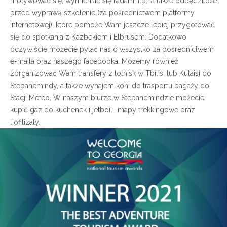
motywować się, wymieniać się radami itp., a także odbędziecie
przed wyprawą szkolenie (za pośrednictwem platformy
internetowej), które pomoże Wam jeszcze lepiej przygotować
się do spotkania z Kazbekiem i Elbrusem. Dodatkowo
oczywiście możecie pytać nas o wszystko za pośrednictwem
e-maila oraz naszego facebooka. Możemy również
zorganizować Wam transfery z lotnisk w Tbilisi lub Kutaisi do
Stepancmindy, a także wynajem koni do trasportu bagaży do
Stacji Meteo. W naszym biurze w Stepancmindzie możecie
kupić gaz do kuchenek i jetboili, mapy trekkingowe oraz
liofilizaty.