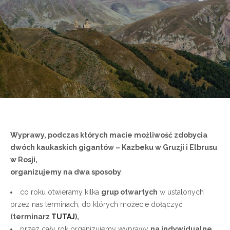
Wyprawy, podczas których macie możliwość zdobycia
dwóch kaukaskich gigantów – Kazbeku w Gruzji i Elbrusu
w Rosji,
organizujemy na dwa sposoby
:
co roku otwieramy kilka
grup otwartych
w ustalonych
przez nas terminach, do których możecie dołączyć
(terminarz
TUTAJ
),
przez cały rok organizujemy wyprawy
na indywidualne