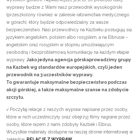
wyprawy będzie z Wami nasz przewodnik wysokogórski
(przeszkolony również w zakresie ratownictwa medycznego
w górach), który będzie odpowiedzialny za wasze
bezpieczeństwo. Nasi przewodnicy na Kazbeku posługują się
językiem angielskim, polskim albo rosyjskim, a na Elbrusie –
angielskim oraz rosyjskim w stopniu umożliwiającym
swobodną i bezproblemową komunikację na każdym etapie
wyprawy.
Jako jedyna agencja górskaprowadzimy grupy
na Kazbek wg standardów europejskich, czyli jeden
przewodnik na 3 uczestników wyprawy.
To gwarantuje maksymalne bezpieczeństwo podczas
akcji górskiej, a także maksymalne szanse na zdobycie
szczytu.
√
Poczytaj relacje z naszych wypraw napisane przez osoby,
które w nich uczestniczyły oraz obejrzyj filmy nagrane przez
osoby, które razem z nami zdobyły Kazbek i Elbrus.
Wszystkie materiały dostępne na naszej stronie internetowej w
zakładce:
RELACJE Z WYPRAW
.