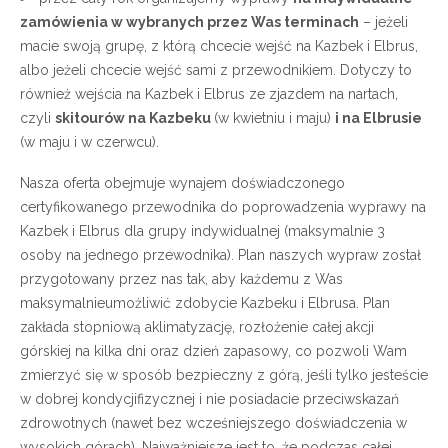
zamówienia w wybranych przez Was terminach
– jeżeli
macie swoją grupę, z którą chcecie wejść na Kazbek i Elbrus,
albo jeżeli chcecie wejść sami z przewodnikiem. Dotyczy to
również wejścia na Kazbek i Elbrus ze zjazdem na nartach,
czyli
skitourów na Kazbeku
(w kwietniu i maju)
i na Elbrusie
(w maju i w czerwcu).
Nasza oferta obejmuje wynajem doświadczonego
certyfikowanego przewodnika do poprowadzenia wyprawy na
Kazbek i Elbrus dla grupy indywidualnej (maksymalnie 3
osoby na jednego przewodnika). Plan naszych wypraw został
przygotowany przez nas tak, aby każdemu z Was
maksymalnieumożliwić zdobycie Kazbeku i Elbrusa. Plan
zakłada stopniową aklimatyzację, rozłożenie całej akcji
górskiej na kilka dni oraz dzień zapasowy, co pozwoli Wam
zmierzyć się w sposób bezpieczny z górą, jeśli tylko jesteście
w dobrej kondycjifizycznej i nie posiadacie przeciwskazań
zdrowotnych (nawet bez wcześniejszego doświadczenia w
wysokich górach). Najważniejsze jest to, że podczas całej