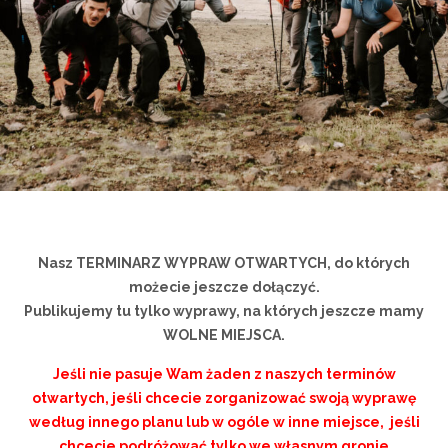
Nasz TERMINARZ WYPRAW OTWARTYCH, do których
możecie jeszcze dołączyć.
Publikujemy tu tylko wyprawy, na których jeszcze mamy
WOLNE MIEJSCA.
Jeśli nie pasuje Wam żaden z naszych terminów
otwartych, jeśli chcecie zorganizować swoją wyprawę
według innego planu lub w ogóle w inne miejsce, jeśli
chcecie podróżować tylko we własnym gronie