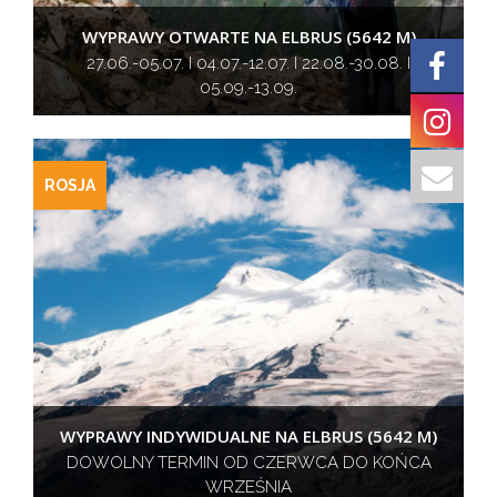
WYPRAWY OTWARTE NA ELBRUS (5642 M)
27.06.-05.07. I 04.07.-12.07. I 22.08.-30.08. I
05.09.-13.09.
ROSJA
WYPRAWY INDYWIDUALNE NA ELBRUS (5642 M)
DOWOLNY TERMIN OD CZERWCA DO KOŃCA
WRZEŚNIA