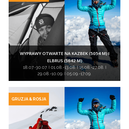
WYPRAWY OTWARTE NA KAZBEK (5054 M) I
ELBRUS (5642 M)
18.07.-30.07. I 01.08.-13.08. I 15.08.-27.08. I
29.08.-10.09. I 05.09.-17.09.
GRUZJA & ROSJA