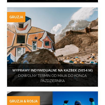
GRUZJA
WYPRAWY INDYWIDUALNE NA KAZBEK (5054 M)
DOWOLNY TERMIN OD MAJA DO KOŃCA
PAŹDZIERNIKA
GRUZJA & ROSJA