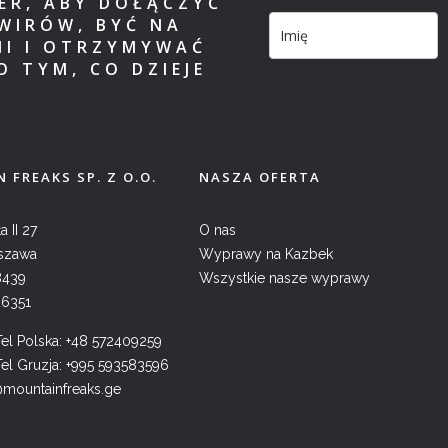
TER, ABY DOŁĄCZYĆ
WIRÓW, BYĆ NA
MI I OTRZYMYWAĆ
O TYM, CO DZIEJE
 FREAKS SP. Z O.O.
NASZA OFERTA
a II 27
O nas
szawa
Wyprawy na Kazbek
8439
Wszystkie nasze wyprawy
26351
l Polska:
+48 572409259
l Gruzja:
+995 593583596
@mountainfreaks.ge