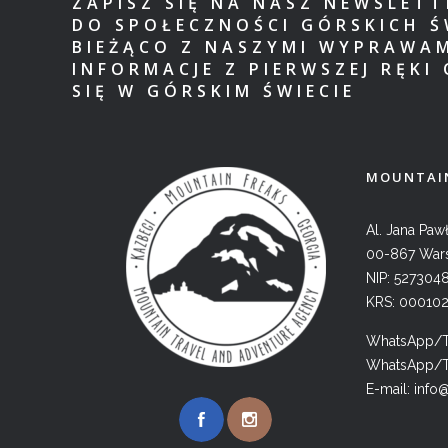
ZAPISZ SIĘ NA NASZ NEWSLET
DO SPOŁECZNOŚCI GÓRSKICH Ś
BIEŻĄCO Z NASZYMI WYPRAWA
INFORMACJE Z PIERWSZEJ RĘKI 
SIĘ W GÓRSKIM ŚWIECIE
MOUNTAIN
Al. Jana Pawł
00-867 War
NIP: 527304
KRS: 00010
WhatsApp/Te
WhatsApp/Te
E-mail:
info