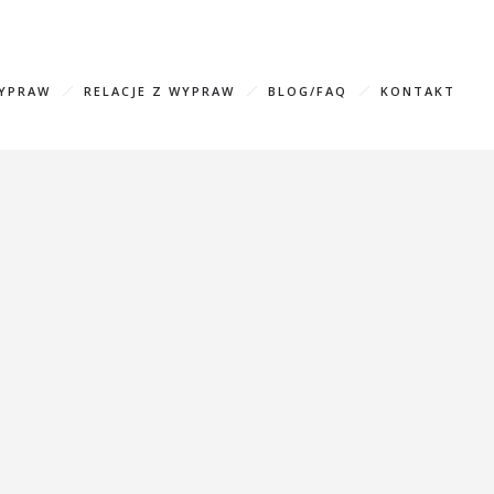
583596 (WhatsApp, Viber)
info@mountainfreaks.ge
WYPRAW
RELACJE Z WYPRAW
BLOG/FAQ
KONTAKT