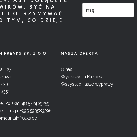
WIRÓW, BYĆ NA
MI I OTRZYMYWAĆ
O TYM, CO DZIEJE
 FREAKS SP. Z O.O.
NASZA OFERTA
a II 27
O nas
szawa
Wyprawy na Kazbek
8439
Wszystkie nasze wyprawy
26351
l Polska:
+48 572409259
l Gruzja:
+995 593583596
@mountainfreaks.ge