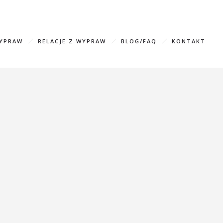
583596 (WhatsApp, Viber)
info@mountainfreaks.ge
WYPRAW
RELACJE Z WYPRAW
BLOG/FAQ
KONTAKT