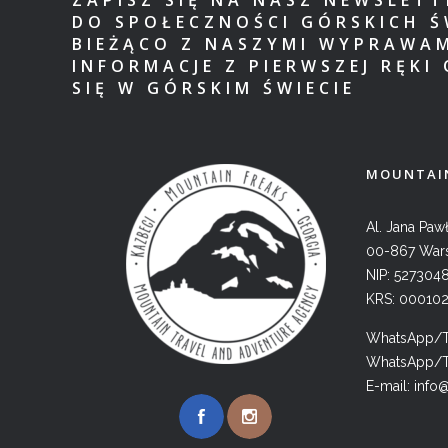
DO SPOŁECZNOŚCI GÓRSKICH Ś
BIEŻĄCO Z NASZYMI WYPRAWA
INFORMACJE Z PIERWSZEJ RĘKI 
SIĘ W GÓRSKIM ŚWIECIE
MOUNTAIN
Al. Jana Pawł
00-867 War
NIP: 527304
KRS: 00010
WhatsApp/Te
WhatsApp/Te
E-mail:
info