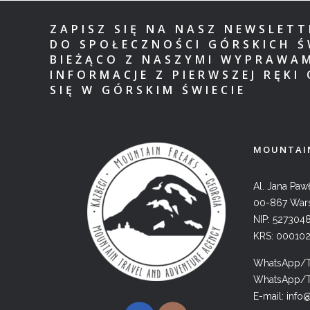
ZAPISZ SIĘ NA NASZ NEWSLET
DO SPOŁECZNOŚCI GÓRSKICH Ś
BIEŻĄCO Z NASZYMI WYPRAWA
INFORMACJE Z PIERWSZEJ RĘKI 
SIĘ W GÓRSKIM ŚWIECIE
MOUNTAIN
Al. Jana Pawł
00-867 War
NIP: 527304
KRS: 00010
WhatsApp/Te
WhatsApp/Te
E-mail:
info