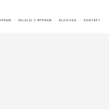
583596 (WhatsApp, Viber)
info@mountainfreaks.ge
WYPRAW
RELACJE Z WYPRAW
BLOG/FAQ
KONTAKT