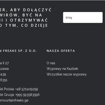
TER, ABY DOŁĄCZYĆ
WIRÓW, BYĆ NA
MI I OTRZYMYWAĆ
O TYM, CO DZIEJE
 FREAKS SP. Z O.O.
NASZA OFERTA
a II 27
O nas
szawa
Wyprawy na Kazbek
8439
Wszystkie nasze wyprawy
26351
l Polska:
+48 572409259
l Gruzja:
+995 593583596
@mountainfreaks.ge