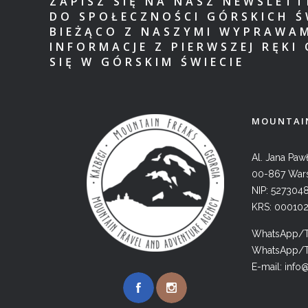
ZAPISZ SIĘ NA NASZ NEWSLET
DO SPOŁECZNOŚCI GÓRSKICH Ś
BIEŻĄCO Z NASZYMI WYPRAWA
INFORMACJE Z PIERWSZEJ RĘKI 
SIĘ W GÓRSKIM ŚWIECIE
MOUNTAIN
Al. Jana Pawł
00-867 War
NIP: 527304
KRS: 00010
WhatsApp/Te
WhatsApp/Te
E-mail:
info