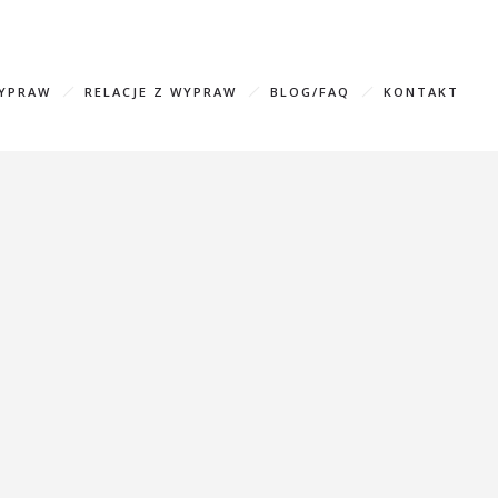
583596 (WhatsApp, Viber)
info@mountainfreaks.ge
WYPRAW
RELACJE Z WYPRAW
BLOG/FAQ
KONTAKT