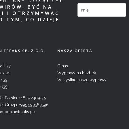
TER, ABY DOŁĄCZYĆ
WIRÓW, BYĆ NA
MI I OTRZYMYWAĆ
O TYM, CO DZIEJE
 FREAKS SP. Z O.O.
NASZA OFERTA
a II 27
O nas
szawa
Wyprawy na Kazbek
8439
Wszystkie nasze wyprawy
26351
l Polska:
+48 572409259
l Gruzja:
+995 593583596
@mountainfreaks.ge