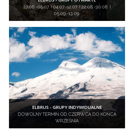
27.06.-05.07. I 04.07.-12.07. I 22.08.-30.08. I
05.09.-13.09.
ELBRUS - GRUPY INDYWIDUALNE
DOWOLNY TERMIN OD CZERWCA DO KOŃCA
WRZEŚNIA