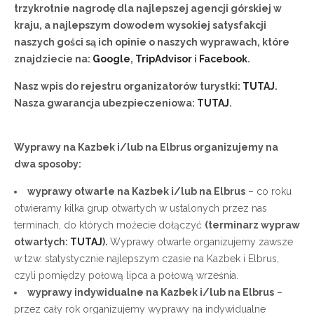
trzykrotnie nagrodę dla najlepszej agencji górskiej w
kraju, a najlepszym dowodem wysokiej satysfakcji
naszych gości są ich opinie o naszych wyprawach, które
znajdziecie na:
Google
,
TripAdvisor
i
Facebook
.
Nasz wpis do rejestru organizatorów turystki:
TUTAJ
.
Nasza gwarancja ubezpieczeniowa:
TUTAJ
.
Wyprawy na Kazbek i/lub na Elbrus organizujemy na
dwa sposoby:
wyprawy otwarte na Kazbek i/lub na Elbrus
– co roku
otwieramy kilka grup otwartych w ustalonych przez nas
terminach, do których możecie dołączyć
(terminarz wypraw
otwartych:
TUTAJ
).
Wyprawy otwarte organizujemy zawsze
w tzw. statystycznie najlepszym czasie na Kazbek i Elbrus,
czyli pomiędzy połową lipca a połową września.
wyprawy indywidualne na Kazbek i/lub na Elbrus
–
przez cały rok organizujemy wyprawy na indywidualne