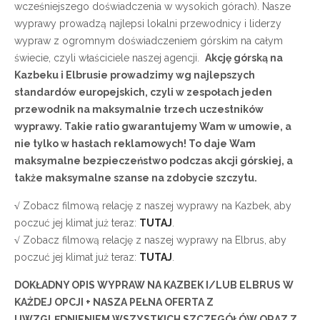
wcześniejszego doświadczenia w wysokich górach). Nasze
wyprawy prowadzą najlepsi lokalni przewodnicy i liderzy
wypraw z ogromnym doświadczeniem górskim na całym
świecie, czyli właściciele naszej agencji.
Akcję górską na
Kazbeku i Elbrusie prowadzimy wg najlepszych
standardów europejskich, czyli w zespołach jeden
przewodnik na maksymalnie trzech uczestników
wyprawy. Takie ratio gwarantujemy Wam w umowie, a
nie tylko w hasłach reklamowych! To daje Wam
maksymalne bezpieczeństwo podczas akcji górskiej, a
także maksymalne szanse na zdobycie szczytu.
√
Zobacz filmową relację z naszej wyprawy na Kazbek, aby
poczuć jej klimat już teraz:
TUTAJ
.
√
Zobacz filmową relację z naszej wyprawy na Elbrus, aby
poczuć jej klimat już teraz:
TUTAJ
.
DOKŁADNY OPIS WYPRAW NA KAZBEK I/LUB ELBRUS W
KAŻDEJ OPCJI + NASZA PEŁNA OFERTA Z
UWZGLĘDNIENIEM WSZYSTKICH SZCZEGÓŁÓW ORAZ Z