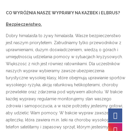
CO WYRÓŻNIA NASZE WYPRAWY NA KAZBEK i ELBRUS?
Bezpieczeństwo.
Dobry himalaista to żywy himalaista. Wasze bezpieczeństwo
jest naszym priorytetem. Zatrudniamy tylko przewodników z
uprawnieniami, dużym doświadczeniem, wiedzą o górach i
umiejętnością udzielania pomocy w sytuacjach kryzysowych.
Większość z nich jest również ratownikami. Dla uczestników
naszych wypraw wybieramy zawsze ubezpieczenia
turystyczne wysokiej klasy, które obejmują uprawianie sportów
wysokiego ryzyka, akcję ratunkową helikopterami, choroby
przewlekłe oraz zdarzenia pod wpływem alkoholu. W trakcie
każdej wyprawy regularnie monitorujemy stan waszego
zdrowia i samopoczucia, a w razie potrzeby jesteśmy gotowi,
aby udzielić Wam pomocy. W trakcie wypraw zawsze mamy
apteczkę, która zawiera m.in. leki na chorobę wysokogórską,
telefon satelitarny i zapasowy sprzęt, którym jesteśmy Was w