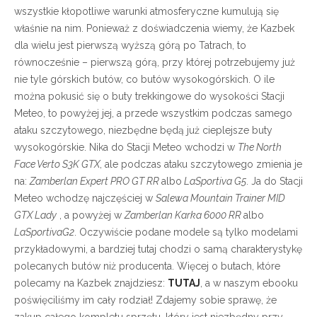
wszystkie kłopotliwe warunki atmosferyczne kumulują się
właśnie na nim. Ponieważ z doświadczenia wiemy, że Kazbek
dla wielu jest pierwszą wyższą górą po Tatrach, to
równocześnie – pierwszą górą, przy której potrzebujemy już
nie tyle górskich butów, co butów wysokogórskich. O ile
można pokusić się o buty trekkingowe do wysokości Stacji
Meteo, to powyżej jej, a przede wszystkim podczas samego
ataku szczytowego, niezbędne będą już cieplejsze buty
wysokogórskie. Nika do Stacji Meteo wchodzi w
The North
Face Verto S3K GTX
, ale podczas ataku szczytowego zmienia je
na:
Zamberlan Expert PRO GT RR
albo
LaSportiva G5
. Ja do Stacji
Meteo wchodzę najczęściej w
Salewa Mountain Trainer MID
GTX Lady
, a powyżej w
Zamberlan Karka 6000 RR
albo
LaSportivaG2
. Oczywiście podane modele są tylko modelami
przykładowymi, a bardziej tutaj chodzi o samą charakterystykę
polecanych butów niż producenta. Więcej o butach, które
polecamy na Kazbek znajdziesz:
TUTAJ
, a w naszym ebooku
poświęciliśmy im cały rodział! Zdajemy sobie sprawę, że
zakup całego kompletu sprzętu, który jest niezbędny przy