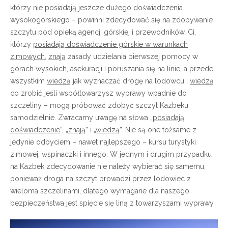
którzy nie posiadają jeszcze dużego doświadczenia
wysokogórskiego – powinni zdecydować się na zdobywanie
szczytu pod opieką agencji górskiej i przewodników. Ci,
którzy
posiadają doświadczenie górskie w warunkach
zimowych
,
znają
zasady udzielania pierwszej pomocy w
górach wysokich, asekuracji i poruszania się na linie, a przede
wszystkim
wiedzą
jak wyznaczać drogę na lodowcu i
wiedzą
co zrobić jeśli współtowarzysz wyprawy wpadnie do
szczeliny – mogą próbować zdobyć szczyt Kazbeku
samodzielnie. Zwracamy uwagę na słowa „
posiadają
doświadczenie
”, „
znają
” i „
wiedzą
”. Nie są one tożsame z
jedynie odbyciem – nawet najlepszego – kursu turystyki
zimowej, wspinaczki i innego. W jednym i drugim przypadku
na Kazbek zdecydowanie nie należy wybierać się samemu,
ponieważ droga na szczyt prowadzi przez lodowiec z
wieloma szczelinami, dlatego wymagane dla naszego
bezpieczeństwa jest spięcie się liną z towarzyszami wyprawy.