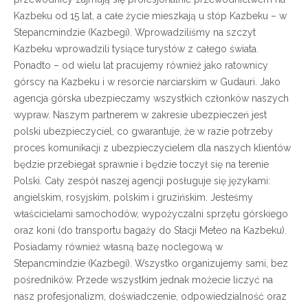
Kazbeku od 15 lat, a całe życie mieszkają u stóp Kazbeku – w
Stepancmindzie (Kazbegi). Wprowadziliśmy na szczyt
Kazbeku wprowadzili tysiące turystów z całego świata.
Ponadto – od wielu lat pracujemy również jako ratownicy
górscy na Kazbeku i w resorcie narciarskim w Gudauri. Jako
agencja górska ubezpieczamy wszystkich członków naszych
wypraw. Naszym partnerem w zakresie ubezpieczeń jest
polski ubezpieczyciel, co gwarantuje, że w razie potrzeby
proces komunikacji z ubezpieczycielem dla naszych klientów
będzie przebiegał sprawnie i będzie toczył się na terenie
Polski. Cały zespół naszej agencji posługuje się językami:
angielskim, rosyjskim, polskim i gruzińskim. Jesteśmy
właścicielami samochodów, wypożyczalni sprzętu górskiego
oraz koni (do transportu bagaży do Stacji Meteo na Kazbeku).
Posiadamy również własną bazę noclegową w
Stepancmindzie (Kazbegi). Wszystko organizujemy sami, bez
pośredników. Przede wszystkim jednak możecie liczyć na
nasz profesjonalizm, doświadczenie, odpowiedzialność oraz