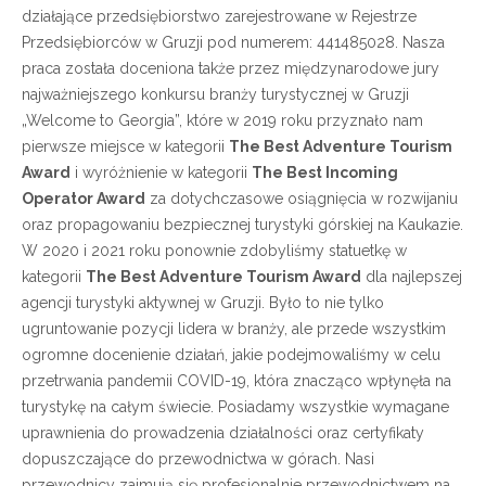
działające przedsiębiorstwo zarejestrowane w Rejestrze
Przedsiębiorców w Gruzji pod numerem: 441485028. Nasza
praca została doceniona także przez międzynarodowe jury
najważniejszego konkursu branży turystycznej w Gruzji
„Welcome to Georgia”, które w 2019 roku przyznało nam
pierwsze miejsce w kategorii
The Best Adventure Tourism
Award
i wyróżnienie w kategorii
The Best Incoming
Operator Award
za dotychczasowe osiągnięcia w rozwijaniu
oraz propagowaniu bezpiecznej turystyki górskiej na Kaukazie.
W 2020 i 2021 roku ponownie zdobyliśmy statuetkę w
kategorii
The Best Adventure Tourism Award
dla najlepszej
agencji turystyki aktywnej w Gruzji. Było to nie tylko
ugruntowanie pozycji lidera w branży, ale przede wszystkim
ogromne docenienie działań, jakie podejmowaliśmy w celu
przetrwania pandemii COVID-19, która znacząco wpłynęła na
turystykę na całym świecie. Posiadamy wszystkie wymagane
uprawnienia do prowadzenia działalności oraz certyfikaty
dopuszczające do przewodnictwa w górach. Nasi
przewodnicy zajmują się profesjonalnie przewodnictwem na