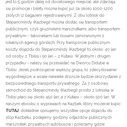
jest to 5 godzin dalej od docelowego miejsca), ale zdarzają
się promocje i bilety można kupić już za około 1000-1200
złotych (z bagażem rejestrowanym). Z obu lotnisk do
Stepancmindy (Kazbegi) można dostać się transportem
publicznym, czyli gruzińskimi marszrutkami, albo transportem
prywatnym – taksówkami lub busami zamówionymi z
lokalnych agencji górskich. Przy transporcie publicznym
koszty dojazdu do Stepancmindy (Kazbegi) to około: 40 lari
od osoby z Tbilisi i 50 lari – z Kutaisi. W jednym i drugim
przypadku – należy się przesiadać na Dworcu Didube w
Tbilisi. Jeżeli podróżujecie większą grupą, to zdecydowanie
wygodniejsze, a wcale niewiele droższe będzie skorzystanie z
bezpośredniego transportu prywatnego. Za 7 osobowy
samochód do Stepancmindy (Kazbegi) prosto z lotniska w
Tbilisi płaci się około 450 lari, a z Kutaisi – około 500 lari. W
naszym ebooku o wyprawach na Kazbek, który możecie kupić
TUTAJ
, dokładnie opisujemy wszystkie opcje dojazdu do
stóp Kazbeku, podajemy godziny odjazdów publicznych
marszrutek, prywatnych autobusów i polecamy gdzie