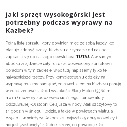
Jaki sprzęt wysokogórski jest
potrzebny podczas wyprawy na
Kazbek?
Pełną listę sprzętu, który powinien mieć ze sobą każdy, kto
planuje zdobyć szczyt Kazbeku otrzymacie od nas po
zapisaniu się do naszego newslettera:
TUTAJ
.
A w samym
ebooku znajdziecie cały rozdział poświęcony sprzętowi i
poradom w tym zakresie, więc tutaj napiszemy tylko te
najważniejsze rzeczy. Przy kompletowaniu odzieży na
wyprawę musimy pamiętać, że nawet latem na Kazbeku panują
warunki zimowe. Już od wysokości Stacji Meteo (3560 m
n.p.m.) możemy spodziewać się śniegu i temperatury
odczuwalnej -15 stopni Celsjusza w nocy. Atak szczytowy to
14 godzin w śniegu i lodzie, a także w powiewach wiatru, a
często – w śnieżycy. Kazbek jest najwyższą górą w okolicy i
nie jest „zasłonięty” z żadnej strony, co powoduje, że