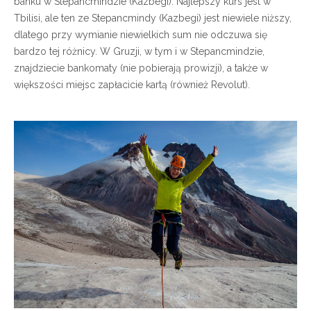
banku w Stepancmindzie (Kazbegi). Najlepszy kurs jest w
Tbilisi, ale ten ze Stepancmindy (Kazbegi) jest niewiele niższy,
dlatego przy wymianie niewielkich sum nie odczuwa się
bardzo tej różnicy. W Gruzji, w tym i w Stepancmindzie,
znajdziecie bankomaty (nie pobierają prowizji), a także w
większości miejsc zapłacicie kartą (również Revolut).