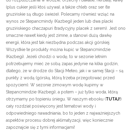
(plus cukier jeśli ktoś używa), a także chleb oraz ser (te
gruzińskie są długo świeże). Polecamy również wziąć na
wynos ze Stepancmindy (Kazbegi) jeden lub dwa placki
gruzińskiego chaczapuri (tradycyjny placek z serem). Jest ono
smaczne nawet kiedy jest zimne, a stanowi dużą dawkę
energii, która jest tak niezbędna podczas akcji górskiej.
Wszystkie te produkty można kupić w Stepancmindzie
(Kazbegi). Jeżeli chodzi o wodę, to w sezonie letnim
potrzebujemy mieć ze sobą zapas jedynie na kilka godzin,
dlatego, że w drodze do Stacji Meteo, jak i w samej Stacji – są
punkty z wodą (górską, którą trzeba przegotować przed
spożyciem). W sezonie zimowym wodę kupimy w
Stepancmindzie (Kazbegi), a potem – już tylko woda, którą
otrzymamy po topieniu śniegu. W naszym ebooku (
TUTAJ
!
)
cały rozdział poświęcony jest tematowi wody i
odpowiedniego nawadniania, bo to jeden z najważniejszych
aspektów procesu dobrej aklimatyzacji, więc koniecznie
zapoznajcie się z tymi informacjami!