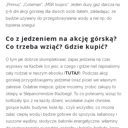
„Primus”, „Coleman”, „MSR Isopro”. Jeden duży gaz starcza na
5-6 dni akcji górskiej dla dwóch osób (latem, zakładając, że
będzie używany do przegotowywania wody, a nie np. do
topienia śniegu).
Co z jedzeniem na akcję górską?
Co trzeba wziąć? Gdzie kupić?
O tym jak dobrze skompletować zapas jedzenia na czas
wyprawy na Kazbek (co jeść, a czego i gdzie nie) napisaliśmy
cały rodział w naszym ebooku (
TUTAJ
!
). Podczas akcji
górskiej przygotowujemy jedzenie (oraz picie) we własnym
zakresie. Ostatnie miejsce, gdzie możemy zrobić zakupy to
sklepy w Stepancmindzie (Kazbegi). To co polecamy wziąć to:
liofilizaty (po 2 na każdy dzień), wszelakie zupki chińskie,
gorące kubki, budynie, kiśle itp., czyli wszystko, co można
zalać ciepłą wodą i będzie gotowe do spożycia, kabanosy i
suszone wędliny, słodycze, batoniki energetyczne, witaminy
do rozpuszczania w wodzie, orzechy i bakalie, herbatę, kawę