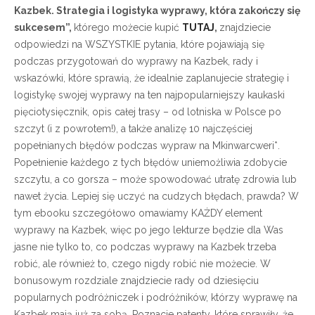
Kazbek. Strategia i logistyka wyprawy, która zakończy się
sukcesem”,
którego możecie kupić
TUTAJ
,
znajdziecie
odpowiedzi na WSZYSTKIE pytania, które pojawiają się
podczas przygotowań do wyprawy na Kazbek, rady i
wskazówki, które sprawią, że idealnie zaplanujecie strategię i
logistykę swojej wyprawy na ten najpopularniejszy kaukaski
pięciotysięcznik, opis całej trasy – od lotniska w Polsce po
szczyt (i z powrotem!), a także analizę 10 najczęściej
popełnianych błędów podczas wypraw na Mkinwarcweri*.
Popełnienie każdego z tych błędów uniemożliwia zdobycie
szczytu, a co gorsza – może spowodować utratę zdrowia lub
nawet życia. Lepiej się uczyć na cudzych błędach, prawda? W
tym ebooku szczegółowo omawiamy KAŻDY element
wyprawy na Kazbek, więc po jego lekturze będzie dla Was
jasne nie tylko to, co podczas wyprawy na Kazbek trzeba
robić, ale również to, czego nigdy robić nie możecie. W
bonusowym rozdziale znajdziecie rady od dziesięciu
popularnych podróżniczek i podróżników, którzy wyprawę na
Kazbek mają już za sobą. Poznacie patenty, które sprawiły, że