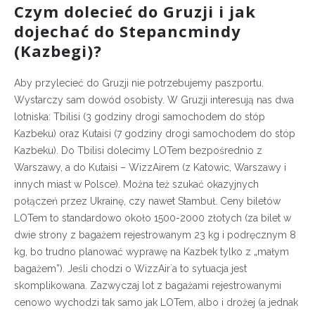
Czym dolecieć do Gruzji i jak
dojechać do Stepancmindy
(Kazbegi)?
Aby przylecieć do Gruzji nie potrzebujemy paszportu.
Wystarczy sam dowód osobisty. W Gruzji interesują nas dwa
lotniska: Tbilisi (3 godziny drogi samochodem do stóp
Kazbeku) oraz Kutaisi (7 godziny drogi samochodem do stóp
Kazbeku). Do Tbilisi dolecimy LOTem bezpośrednio z
Warszawy, a do Kutaisi – WizzAirem (z Katowic, Warszawy i
innych miast w Polsce). Można też szukać okazyjnych
połączeń przez Ukrainę, czy nawet Stambuł. Ceny biletów
LOTem to standardowo około 1500-2000 złotych (za bilet w
dwie strony z bagażem rejestrowanym 23 kg i podręcznym 8
kg, bo trudno planować wyprawę na Kazbek tylko z „małym
bagażem”). Jeśli chodzi o WizzAir`a to sytuacja jest
skomplikowana. Zazwyczaj lot z bagażami rejestrowanymi
cenowo wychodzi tak samo jak LOTem, albo i drożej (a jednak