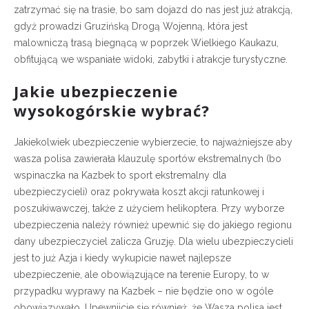
zatrzymać się na trasie, bo sam dojazd do nas jest już atrakcją,
gdyż prowadzi Gruzińską Drogą Wojenną, która jest
malowniczą trasą biegnącą w poprzek Wielkiego Kaukazu,
obfitującą we wspaniałe widoki, zabytki i atrakcje turystyczne.
Jakie ubezpieczenie
wysokogórskie wybrać?
Jakiekolwiek ubezpieczenie wybierzecie, to najważniejsze aby
wasza polisa
zawierała klauzulę sportów ekstremalnych (bo
wspinaczka na Kazbek to sport ekstremalny dla
ubezpieczycieli) oraz
pokrywała koszt akcji ratunkowej i
poszukiwawczej, także z użyciem helikoptera. Przy wyborze
ubezpieczenia należy również
upewnić się do jakiego regionu
dany ubezpieczyciel zalicza Gruzję. Dla wielu ubezpieczycieli
jest to już Azja i kiedy wykupicie nawet najlepsze
ubezpieczenie, ale obowiązujące na terenie Europy, to w
przypadku wyprawy na Kazbek – nie będzie ono w ogóle
obowiązywało. Upewnijcie się również, że Wasza
polisa jest