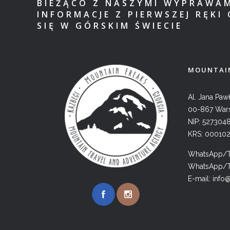
BIEŻĄCO Z NASZYMI WYPRAWA
INFORMACJE Z PIERWSZEJ RĘKI 
SIĘ W GÓRSKIM ŚWIECIE
MOUNTAIN
Al. Jana Pawł
00-867 War
NIP: 527304
KRS: 00010
WhatsApp/Te
WhatsApp/Te
E-mail:
info