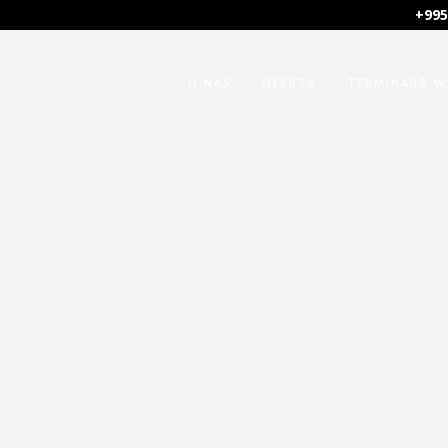
+995
O NAS
OFERTA
TERMINARZ 