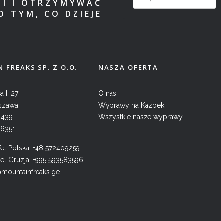
MI I OTRZYMYWAĆ
O TYM, CO DZIEJE
 FREAKS SP. Z O.O.
NASZA OFERTA
a II 27
O nas
szawa
Wyprawy na Kazbek
8439
Wszystkie nasze wyprawy
26351
l Polska:
+48 572409259
l Gruzja:
+995 593583596
@mountainfreaks.ge