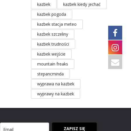
kazbek
kazbek kiedy jechać
kazbek pogoda
kazbek stacja meteo
kazbek szczeliny
kazbek trudności
kazbek wejście
mountain freaks
stepancminda
wyprawa na kazbek
wyprawy na kazbek
ZAPISZ SIĘ