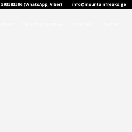
 593583596 (WhatsApp, Viber)
info@mountainfreaks.ge
WYPRAW
RELACJE Z WYPRAW
BLOG/FAQ
KONTAKT