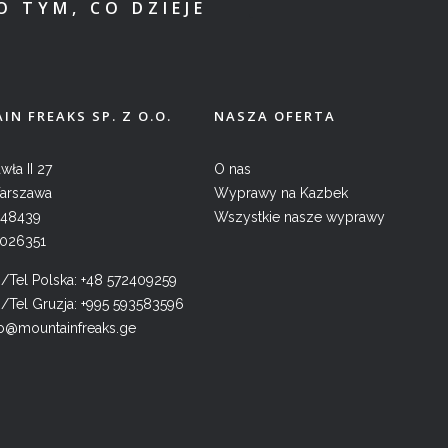
O TYM, CO DZIEJE
N FREAKS SP. Z O.O.
NASZA OFERTA
wła II 27
O nas
arszawa
Wyprawy na Kazbek
048439
Wszystkie nasze wyprawy
1026351
Tel Polska:
+48 572409259
Tel Gruzja:
+995 593583596
fo@mountainfreaks.ge