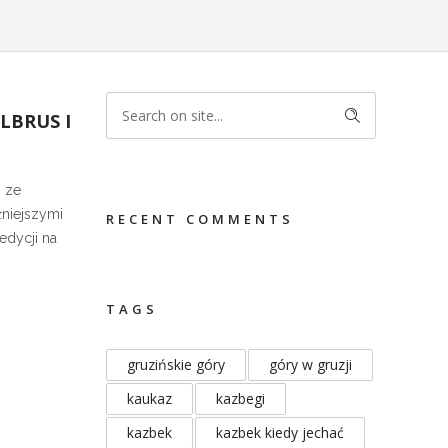
LBRUS I
n ze
żniejszymi
RECENT COMMENTS
edycji na
TAGS
gruzińskie góry
góry w gruzji
kaukaz
kazbegi
kazbek
kazbek kiedy jechać