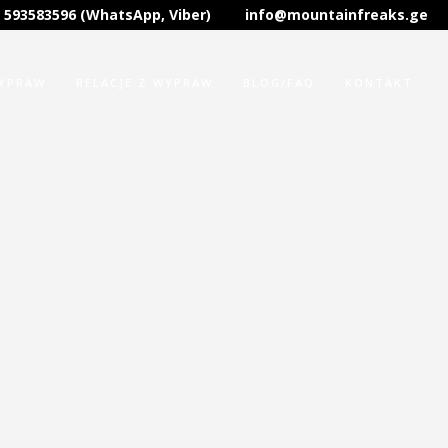
 593583596 (WhatsApp, Viber)
info@mountainfreaks.ge
WYPRAW
RELACJE Z WYPRAW
BLOG/FAQ
KONTAKT