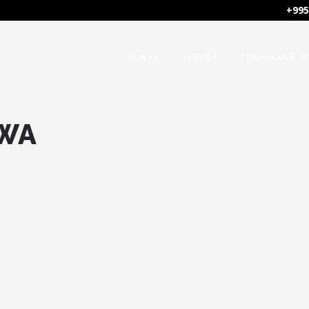
+995
O NAS
OFERTA
TERMINARZ 
WA