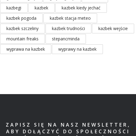
kazbegi
kazbek
kazbek kiedy jechać
kazbek pogoda
kazbek stacja meteo
kazbek szczeliny
kazbek trudności
kazbek wejście
mountain freaks
stepancminda
wyprawa na kazbek
wyprawy na kazbek
ZAPISZ SIĘ NA NASZ NEWSLETTER,
ABY DOŁĄCZYĆ DO SPOŁECZNOŚCI