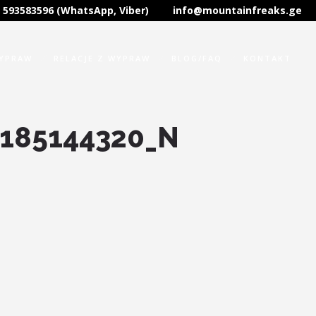
 593583596 (WhatsApp, Viber)
info@mountainfreaks.ge
WYPRAW
RELACJE Z WYPRAW
BLOG/FAQ
KONTAKT
185144320_N