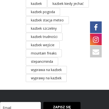
kazbek
kazbek kiedy jechać
kazbek pogoda
kazbek stacja meteo
kazbek szczeliny
kazbek trudności
kazbek wejście
mountain freaks
stepancminda
wyprawa na kazbek
wyprawy na kazbek
ZAPISZ SIĘ