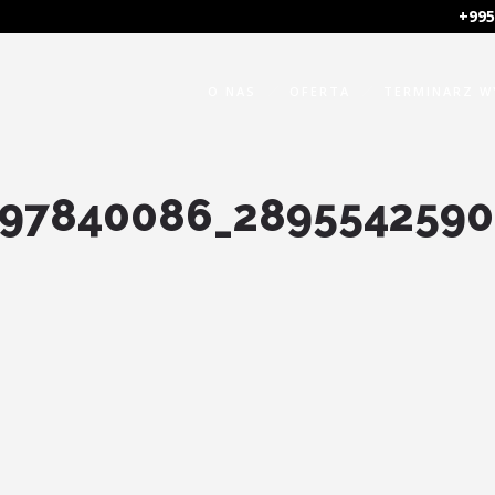
+995
O NAS
OFERTA
TERMINARZ 
97840086_2895542590