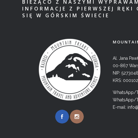
BIEŻĄCO Z NASZYMI WYPRAWA
INFORMACJE Z PIERWSZEJ RĘKI 
SIĘ W GÓRSKIM ŚWIECIE
MOUNTAIN
Al. Jana Pawł
00-867 War
NIP: 527304
KRS: 00010
WhatsApp/Te
WhatsApp/Te
E-mail:
info