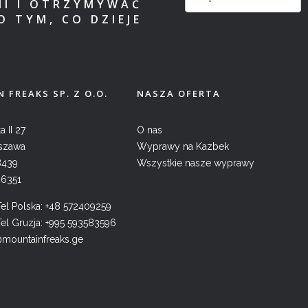
MI I OTRZYMYWAĆ
O TYM, CO DZIEJE
 FREAKS SP. Z O.O.
NASZA OFERTA
a II 27
O nas
szawa
Wyprawy na Kazbek
8439
Wszystkie nasze wyprawy
26351
l Polska:
+48 572409259
l Gruzja:
+995 593583596
@mountainfreaks.ge