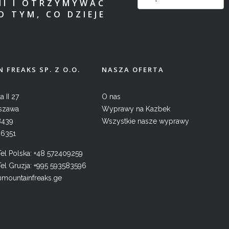
MI I OTRZYMYWAĆ
O TYM, CO DZIEJE
 FREAKS SP. Z O.O.
NASZA OFERTA
a II 27
O nas
szawa
Wyprawy na Kazbek
8439
Wszystkie nasze wyprawy
26351
l Polska:
+48 572409259
l Gruzja:
+995 593583596
@mountainfreaks.ge