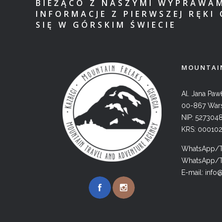
BIEŻĄCO Z NASZYMI WYPRAWA
INFORMACJE Z PIERWSZEJ RĘKI 
SIĘ W GÓRSKIM ŚWIECIE
MOUNTAIN
Al. Jana Pawł
00-867 War
NIP: 527304
KRS: 00010
WhatsApp/Te
WhatsApp/Te
E-mail:
info