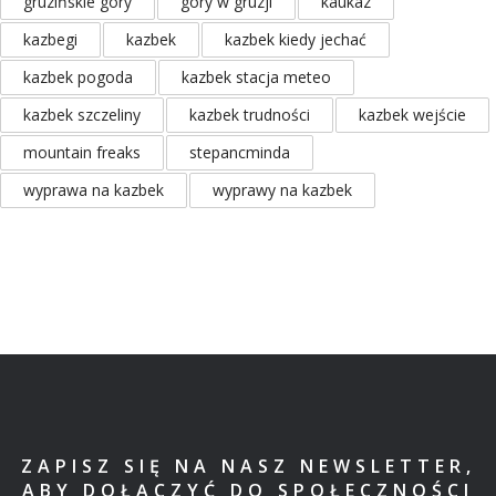
gruzińskie góry
góry w gruzji
kaukaz
kazbegi
kazbek
kazbek kiedy jechać
kazbek pogoda
kazbek stacja meteo
kazbek szczeliny
kazbek trudności
kazbek wejście
mountain freaks
stepancminda
wyprawa na kazbek
wyprawy na kazbek
ZAPISZ SIĘ NA NASZ NEWSLETTER,
ABY DOŁĄCZYĆ DO SPOŁECZNOŚCI