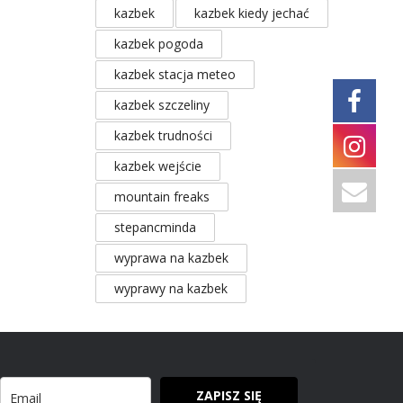
kazbek
kazbek kiedy jechać
kazbek pogoda
kazbek stacja meteo
kazbek szczeliny
kazbek trudności
kazbek wejście
mountain freaks
stepancminda
wyprawa na kazbek
wyprawy na kazbek
ZAPISZ SIĘ