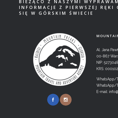
BIEŻĄCO Z NASZYMI WYPRAWA
INFORMACJE Z PIERWSZEJ RĘKI 
SIĘ W GÓRSKIM ŚWIECIE
MOUNTAIN
Al. Jana Pawł
00-867 War
NIP: 527304
KRS: 00010
WhatsApp/Te
WhatsApp/Te
E-mail:
info