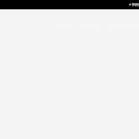
+995
O NAS
OFERTA
TERMINARZ 