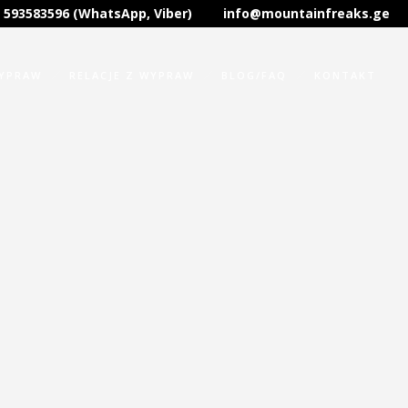
 593583596 (WhatsApp, Viber)
info@mountainfreaks.ge
WYPRAW
RELACJE Z WYPRAW
BLOG/FAQ
KONTAKT