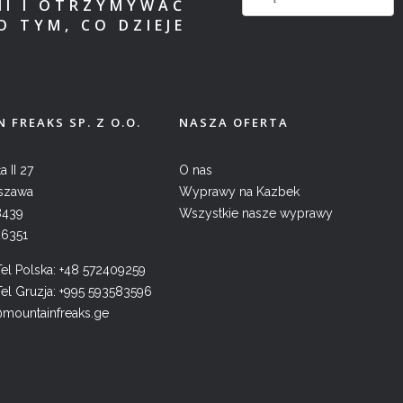
MI I OTRZYMYWAĆ
O TYM, CO DZIEJE
 FREAKS SP. Z O.O.
NASZA OFERTA
a II 27
O nas
szawa
Wyprawy na Kazbek
8439
Wszystkie nasze wyprawy
26351
l Polska:
+48 572409259
l Gruzja:
+995 593583596
@mountainfreaks.ge