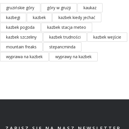
gruzińskie góry
góry w gruzji
kaukaz
kazbegi
kazbek
kazbek kiedy jechać
kazbek pogoda
kazbek stacja meteo
kazbek szczeliny
kazbek trudności
kazbek wejście
mountain freaks
stepancminda
wyprawa na kazbek
wyprawy na kazbek
ZAPISZ SIĘ NA NASZ NEWSLETTER,