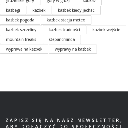
gruzińskie góry
góry w gruzji
kaukaz
kazbegi
kazbek
kazbek kiedy jechać
kazbek pogoda
kazbek stacja meteo
kazbek szczeliny
kazbek trudności
kazbek wejście
mountain freaks
stepancminda
wyprawa na kazbek
wyprawy na kazbek
ZAPISZ SIĘ NA NASZ NEWSLETTER,
ABY DOŁĄCZYĆ DO SPOŁECZNOŚCI