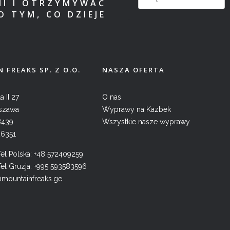
MI I OTRZYMYWAĆ
O TYM, CO DZIEJE
 FREAKS SP. Z O.O.
NASZA OFERTA
a II 27
O nas
szawa
Wyprawy na Kazbek
8439
Wszystkie nasze wyprawy
26351
l Polska:
+48 572409259
l Gruzja:
+995 593583596
@mountainfreaks.ge