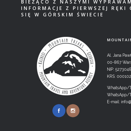
BIEŻĄCO Z NASZYMI WYPRAWA
INFORMACJE Z PIERWSZEJ RĘKI 
SIĘ W GÓRSKIM ŚWIECIE
MOUNTAIN
Al. Jana Pawł
00-867 War
NIP: 527304
KRS: 00010
WhatsApp/Te
WhatsApp/Te
E-mail:
info