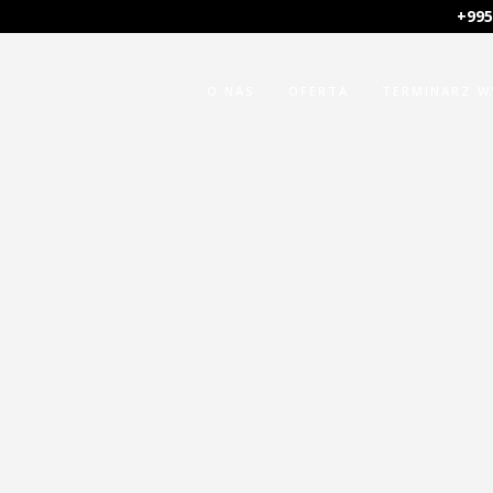
+995
O NAS
OFERTA
TERMINARZ 