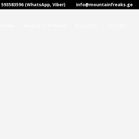
 593583596 (WhatsApp, Viber)
info@mountainfreaks.ge
WYPRAW
RELACJE Z WYPRAW
BLOG/FAQ
KONTAKT