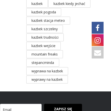
kazbek
kazbek kiedy jechać
kazbek pogoda
kazbek stacja meteo
kazbek szczeliny
kazbek trudności
kazbek wejście
mountain freaks
stepancminda
wyprawa na kazbek
wyprawy na kazbek
ZAPISZ SIĘ